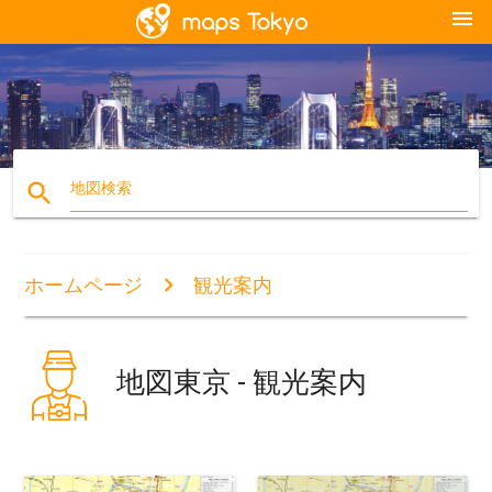
menu
search
地図検索
ホームページ
観光案内
地図東京 - 観光案内